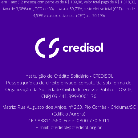
em 1 ano (12 meses), com parcelas de R$ 109,86, valor total pago de R$ 1.318,32,
taxa de 3,98%a.m., TCD de 3%, taxa a.a. 59,73%, custo efetivo total (CET) a.m. de
4,53% e custo efetivo total (CET) a.a. 70,19%
Instituição de Crédito Solidário - CREDISOL
Pessoa jurídica de direito privado, constituída sob forma de
Organização da Sociedade Civil de Interesse Público - OSCIP,
CNPJ 03.441.899/0001-76
Matriz: Rua Augusto dos Anjos, nº 263, Pio Corrêa - Criciúma/SC
(Edifício Aurora)
CEP 88811-560. Fone: 0800 770 6911
E-mail:
credisol@credisol.org.br