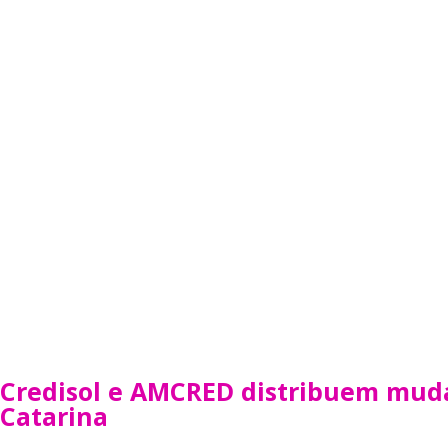
Blog
Fique por dentro de todas as novidades sobre tecnologia,
mercado e gestão.
Credisol e AMCRED distribuem muda
Catarina