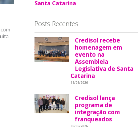
Santa Catarina
Posts Recentes
a com
uita
Credisol recebe
homenagem em
evento na
Assembleia
Legislativa de Santa
Catarina
16/06/2026
Credisol lança
programa de
integração com
franqueados
09/06/2026