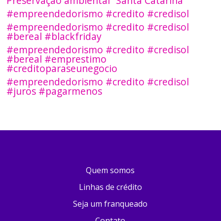
Preservação ambiental
Santa Catarina
#empreendedorismo #credito #credisol
#empreendedorismo #credito #credisol
#bereal #blackfriday
#empreendedorismo #credito #credisol
#bereal #emprestimo
#creditoparaseunegocio
#empreendedorismo #credito #credisol
#juros #pagarmenos
Quem somos
Linhas de crédito
Seja um franqueado
Contato