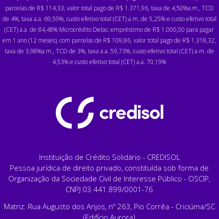
parcelas de R$ 114,33, valor total pago de R$ 1.371,96, taxa de 4,50%a.m., TCD
de 4%, taxa a.a. 69,59%, custo efetivo total (CET) a.m. de 5,25% e custo efetivo total
(CET) a.a. de 84,48% Microcrédito Delas: empréstimo de R$ 1.000,00 para pagar
em 1 ano (12 meses), com parcelas de R$ 109,86, valor total pago de R$ 1.318,32,
taxa de 3,98%a.m., TCD de 3%, taxa a.a. 59,73%, custo efetivo total (CET) a.m. de
4,53% e custo efetivo total (CET) a.a. 70,19%
Instituição de Crédito Solidário - CREDISOL
Pessoa jurídica de direito privado, constituída sob forma de
Organização da Sociedade Civil de Interesse Público - OSCIP,
CNPJ 03.441.899/0001-76
Matriz: Rua Augusto dos Anjos, nº 263, Pio Corrêa - Criciúma/SC
(Edifício Aurora)