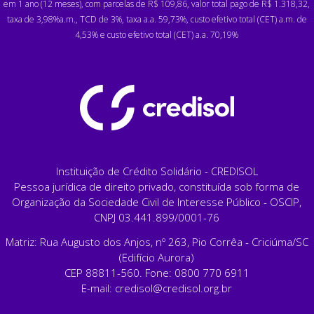
em 1 ano (12 meses), com parcelas de R$ 109,86, valor total pago de R$ 1.318,32,
taxa de 3,98%a.m., TCD de 3%, taxa a.a. 59,73%, custo efetivo total (CET) a.m. de
4,53% e custo efetivo total (CET) a.a. 70,19%
Instituição de Crédito Solidário - CREDISOL
Pessoa jurídica de direito privado, constituída sob forma de
Organização da Sociedade Civil de Interesse Público - OSCIP,
CNPJ 03.441.899/0001-76
Matriz: Rua Augusto dos Anjos, nº 263, Pio Corrêa - Criciúma/SC
(Edifício Aurora)
CEP 88811-560. Fone: 0800 770 6911
E-mail:
credisol@credisol.org.br