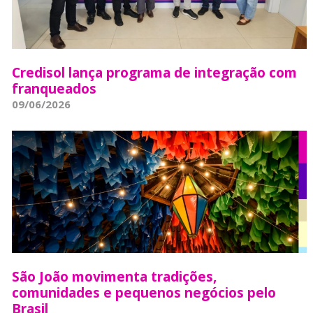
Credisol lança programa de integração com
franqueados
09/06/2026
São João movimenta tradições,
comunidades e pequenos negócios pelo
Brasil