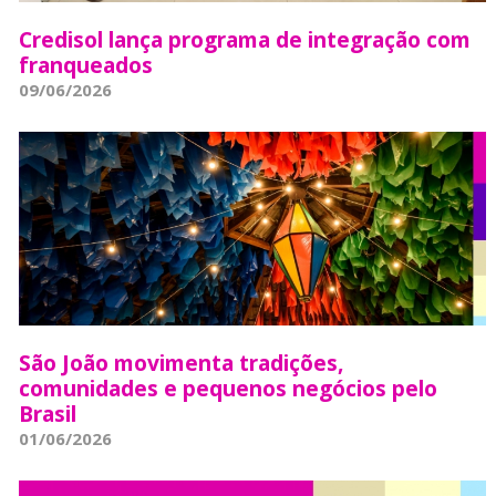
Credisol lança programa de integração com
franqueados
09/06/2026
São João movimenta tradições,
comunidades e pequenos negócios pelo
Brasil
01/06/2026